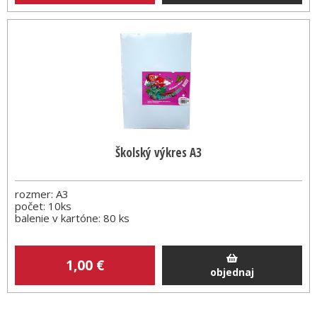
Školský výkres A3
rozmer: A3
počet: 10ks
balenie v kartóne: 80 ks
1
,00
€
objednaj