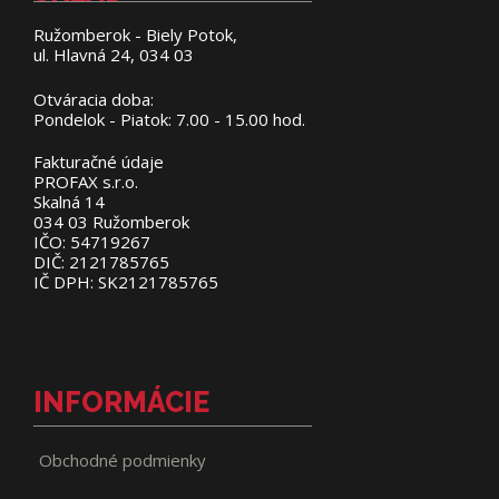
Ružomberok - Biely Potok,
ul. Hlavná 24, 034 03
Otváracia doba:
Pondelok - Piatok: 7.00 - 15.00 hod.
Fakturačné údaje
PROFAX s.r.o.
Skalná 14
034 03 Ružomberok
IČO: 54719267
DIČ: 2121785765
IČ DPH: SK2121785765
INFORMÁCIE
Obchodné podmienky