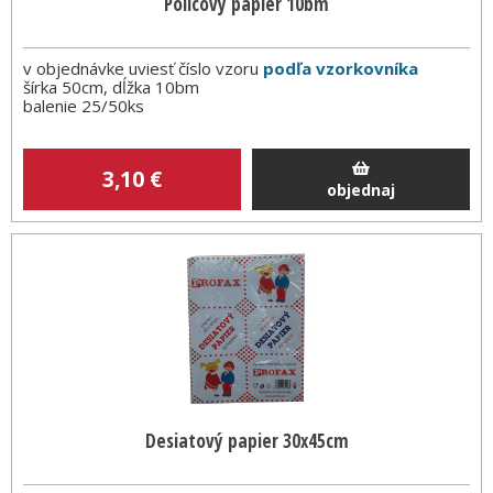
Policový papier 10bm
v objednávke uviesť číslo vzoru
podľa vzorkovníka
šírka 50cm, dĺžka 10bm
balenie 25/50ks
3
,10
€
objednaj
Desiatový papier 30x45cm