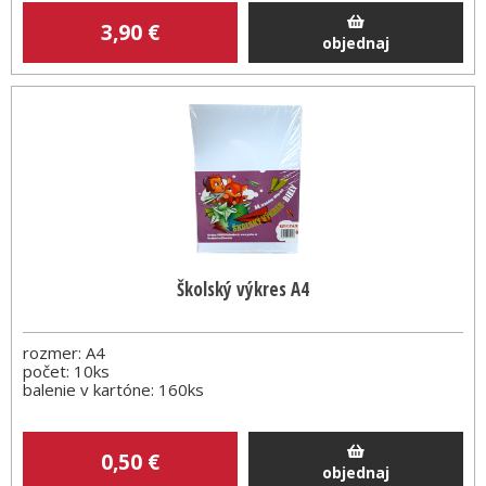
3
,90
€
objednaj
Školský výkres A4
rozmer: A4
počet: 10ks
balenie v kartóne: 160ks
0
,50
€
objednaj