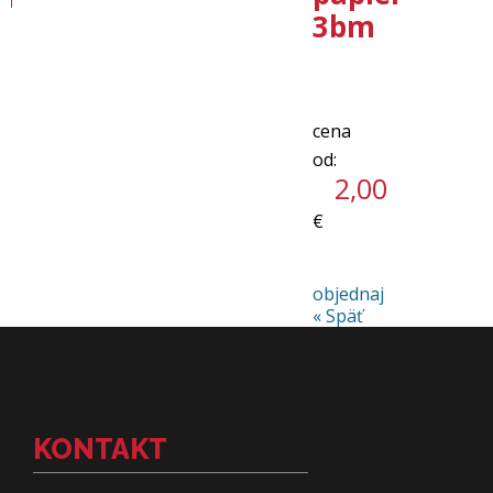
3bm
2,00
€
objednaj
« Späť
KONTAKT