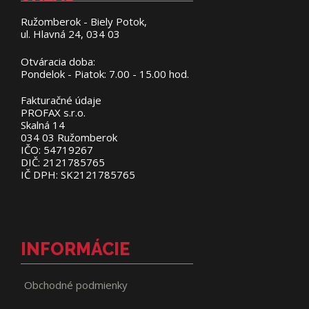
Ružomberok - Biely Potok,
ul. Hlavná 24, 034 03
Otváracia doba:
Pondelok - Piatok: 7.00 - 15.00 hod.
Fakturačné údaje
PROFAX s.r.o.
Skalná 14
034 03 Ružomberok
IČO: 54719267
DIČ: 2121785765
IČ DPH: SK2121785765
INFORMÁCIE
Obchodné podmienky