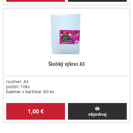
Školský výkres A3
rozmer: A3
počet: 10ks
balenie v kartóne: 80 ks
1
,00
€
objednaj