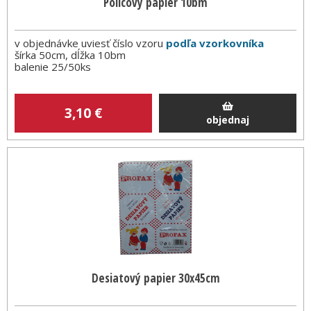
Policový papier 10bm
v objednávke uviesť číslo vzoru
podľa vzorkovníka
šírka 50cm, dĺžka 10bm
balenie 25/50ks
3
,10
€
objednaj
Desiatový papier 30x45cm