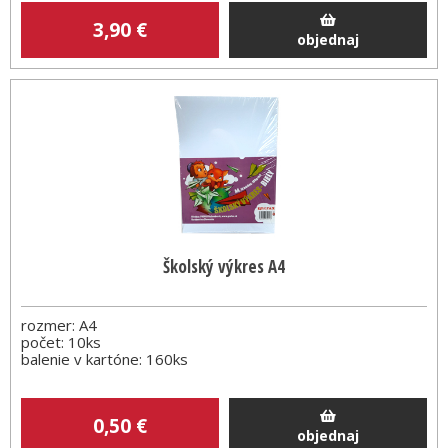
3
,90
€
objednaj
Školský výkres A4
rozmer: A4
počet: 10ks
balenie v kartóne: 160ks
0
,50
€
objednaj