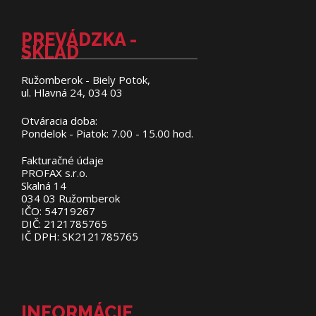
PREVÁDZKA -
SKLAD
Ružomberok - Biely Potok,
ul. Hlavná 24, 034 03
Otváracia doba:
Pondelok - Piatok: 7.00 - 15.00 hod.
Fakturačné údaje
PROFAX s.r.o.
Skalná 14
034 03 Ružomberok
IČO: 54719267
DIČ: 2121785765
IČ DPH: SK2121785765
INFORMÁCIE