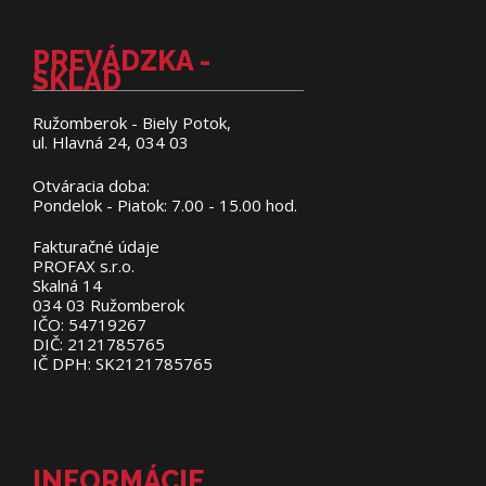
PREVÁDZKA -
SKLAD
Ružomberok - Biely Potok,
ul. Hlavná 24, 034 03
Otváracia doba:
Pondelok - Piatok: 7.00 - 15.00 hod.
Fakturačné údaje
PROFAX s.r.o.
Skalná 14
034 03 Ružomberok
IČO: 54719267
DIČ: 2121785765
IČ DPH: SK2121785765
INFORMÁCIE