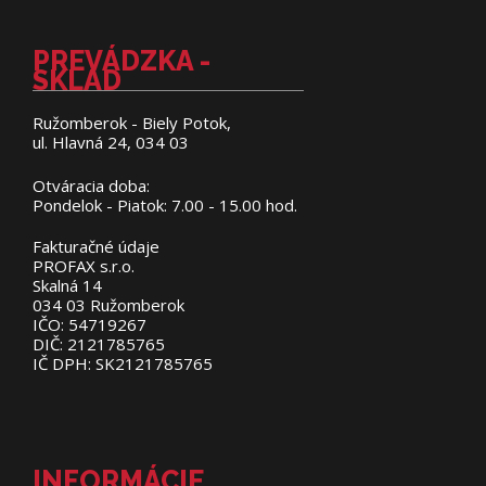
PREVÁDZKA -
SKLAD
Ružomberok - Biely Potok,
ul. Hlavná 24, 034 03
Otváracia doba:
Pondelok - Piatok: 7.00 - 15.00 hod.
Fakturačné údaje
PROFAX s.r.o.
Skalná 14
034 03 Ružomberok
IČO: 54719267
DIČ: 2121785765
IČ DPH: SK2121785765
INFORMÁCIE