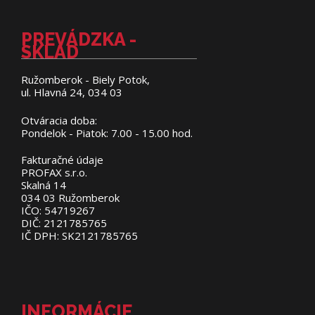
PREVÁDZKA -
SKLAD
Ružomberok - Biely Potok,
ul. Hlavná 24, 034 03
Otváracia doba:
Pondelok - Piatok: 7.00 - 15.00 hod.
Fakturačné údaje
PROFAX s.r.o.
Skalná 14
034 03 Ružomberok
IČO: 54719267
DIČ: 2121785765
IČ DPH: SK2121785765
INFORMÁCIE