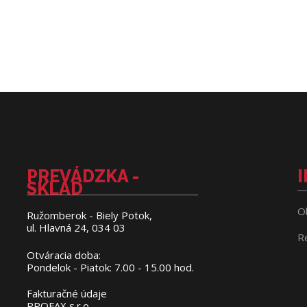
PREVÁDZKA -
SKLAD
O
Ružomberok - Biely Potok,
ul. Hlavná 24, 034 03
R
Otváracia doba:
Pondelok - Piatok: 7.00 - 15.00 hod.
Fakturačné údaje
PROFAX s.r.o.