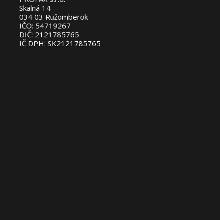
Skalná 14
034 03 Ružomberok
IČO: 54719267
DIČ: 2121785765
IČ DPH: SK2121785765